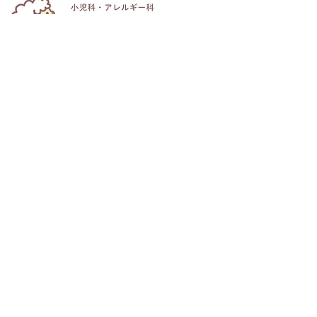
夏季休診日のお
7/22(水)web診療予約、
web問診停止時間
医療法人社団純正会
​箱宮こどもクリニック
〒922-0303
石川県加賀市箱宮町ム108番地
MAP
TEL
0761-76-5820
●
WEB予約
診療予約はこちら
予防接種・健診予約はこちら