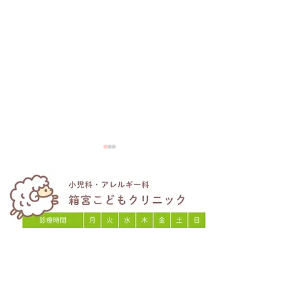
夏季休診日のお
7/22(水)web診療予約、
web問診停止時間