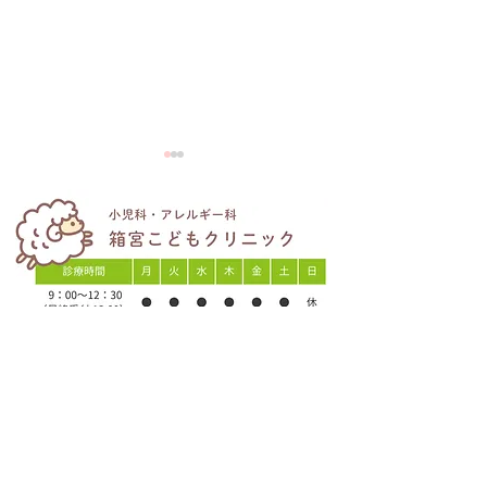
夏季休診日のお
7/22(水)web診療予約、
web問診停止時間
医療法人社団純正会
​箱宮こどもクリニック
〒922-0303